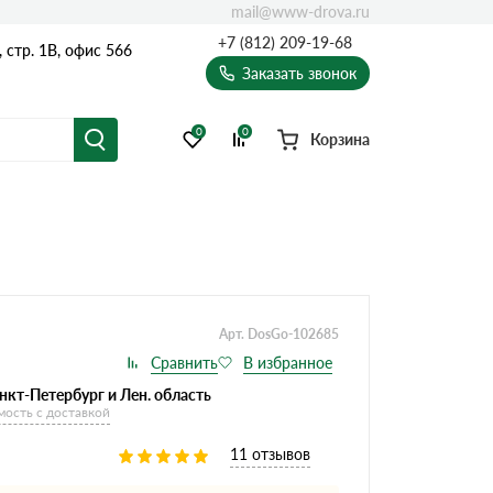
mail@www-drova.ru
+7 (812) 209-19-68
, стр. 1В, офис 566
Заказать звонок
0
0
Корзина
Арт. DosGo-102685
нкт-Петербург и Лен. область
мость с доставкой
11 отзывов