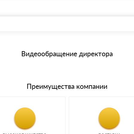
, возможна через системы электронных платежей.
иема материала после проверки качества и количества заказанного
15 и не более 19 символов
е номенклатуру товара, количество. После оплаты осуществляется 
щим банковским картам
Видеообращение директора
Преимущества компании