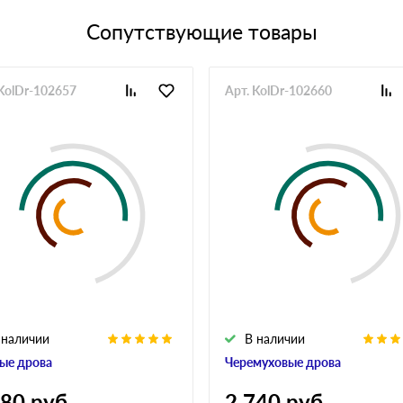
Сопутствующие товары
 KolDr-102657
Арт. KolDr-102660
 наличии
В наличии
ые дрова
Черемуховые дрова
280
руб
2 740
руб