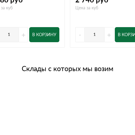
 за куб
Цена за куб
+
-
+
В КОРЗИНУ
В КОРЗ
Склады с которых мы возим