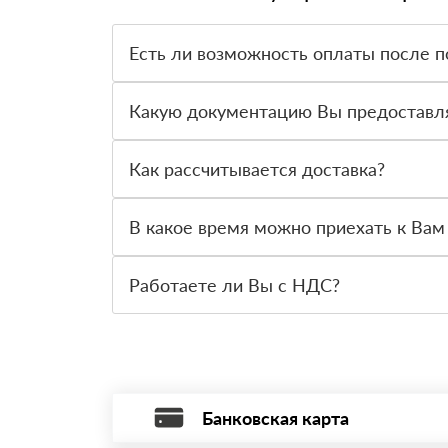
Есть ли возможность оплаты после п
Да. Самый распространенный способ оплаты у н
вправе от него отказаться.
Какую документацию Вы предоставл
С каждой товарной позицией мы предоставляем
Как рассчитывается доставка?
После оформления заявки с Вами свяжется пер
стоимости и сроков доставки, которые впослед
В какое время можно приехать к Вам
Приехать в офис можно с 08.00 до 20.00. Необ
Работаете ли Вы с НДС?
Да, мы работаем с НДС 20% — то есть на обще
Банковская карта