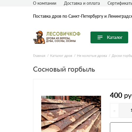
О компании
Доставка и оплата
Сертификат
Поставка дров по Санкт-Петербургу и Ленинградс
Каталог
Перейти в каталог
Главная
Каталог дров
Не колотые дрова
Доски горб
Продуктовые линейки
Сосновый горбыль
Колотые дрова
Не колотые дрова
Дрова камерной сушки
400
ру
Дрова в сетке
-