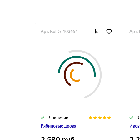
Арт. KolDr-102654
Арт.
В наличии
В
Рябиновые дрова
Ивов
2 580
руб
2 