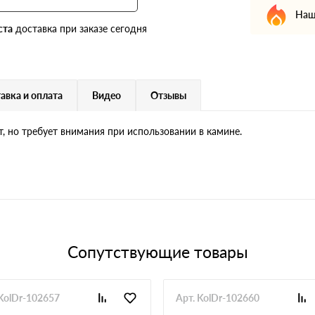
Наш
ста
доставка при заказе сегодня
авка и оплата
Видео
Отзывы
т, но требует внимания при использовании в камине.
Сопутствующие товары
 KolDr-102657
Арт. KolDr-102660