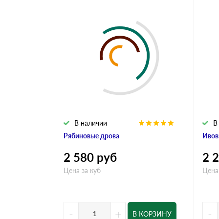
В наличии
В
Рябиновые дрова
Ивов
2 580
руб
2 
Цена за куб
Цена
-
+
-
В КОРЗИНУ