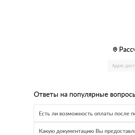
Расс
Ответы на популярные вопрос
Есть ли возможность оплаты после п
Да. Самый распространенный способ оплаты у н
вправе от него отказаться.
Какую документацию Вы предоставл