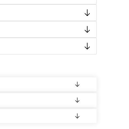
тную накладную.
ает заявку нашему логисту для оценки
а в Бизнес-центр.
 материала.