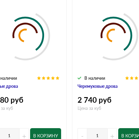
 наличии
В наличии
ые дрова
Черемуховые дрова
280
руб
2 740
руб
 за куб
Цена за куб
+
-
+
В КОРЗИНУ
В КОРЗ