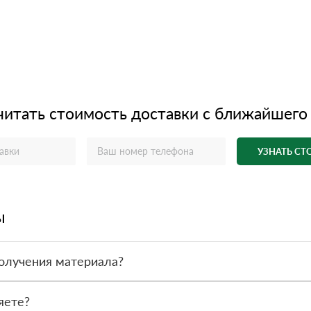
читать стоимость доставки с ближайшего
УЗНАТЬ С
ы
олучения материала?
ас - оплата по факту получения товара. При этом, если доставлен
яете?