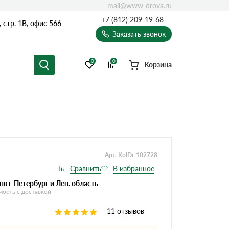
mail@www-drova.ru
+7 (812) 209-19-68
, стр. 1В, офис 566
Заказать звонок
0
0
Корзина
Арт. KolDr-102728
нкт-Петербург и Лен. область
мость с доставкой
11 отзывов