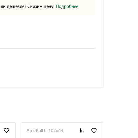
ли дешевле? Снизим цену!
Подробнее
Арт. KolDr-102664
Арт. KolDr-