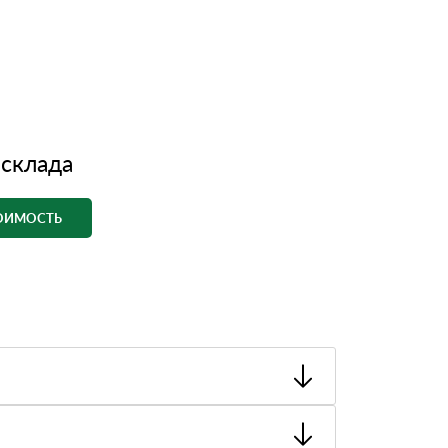
 склада
ТОИМОСТЬ
ный товар был ненадлежащего качества, то Вы