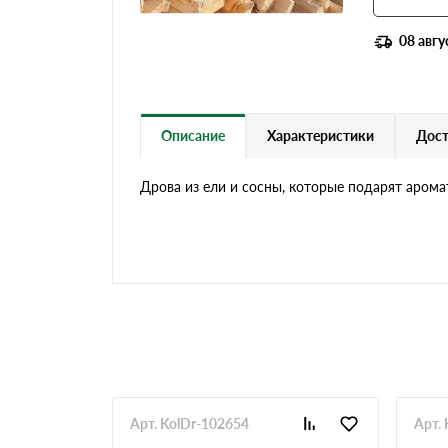
08 авгу
Описание
Характеристики
Дост
Дрова из ели и сосны, которые подарят арома
Арт. KolDr-102654
Арт.